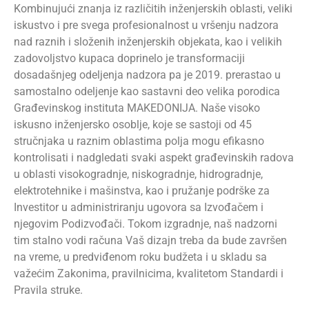
Kombinujući znanja iz različitih inženjerskih oblasti, veliki
iskustvo i pre svega profesionalnost u vršenju nadzora
nad raznih i složenih inženjerskih objekata, kao i velikih
zadovoljstvo kupaca doprinelo je transformaciji
dosadašnjeg odeljenja nadzora pa je 2019. prerastao u
samostalno odeljenje kao sastavni deo velika porodica
Građevinskog instituta MAKEDONIJA. Naše visoko
iskusno inženjersko osoblje, koje se sastoji od 45
stručnjaka u raznim oblastima polja mogu efikasno
kontrolisati i nadgledati svaki aspekt građevinskih radova
u oblasti visokogradnje, niskogradnje, hidrogradnje,
elektrotehnike i mašinstva, kao i pružanje podrške za
Investitor u administriranju ugovora sa Izvođačem i
njegovim Podizvođači. Tokom izgradnje, naš nadzorni
tim stalno vodi računa Vaš dizajn treba da bude završen
na vreme, u predviđenom roku budžeta i u skladu sa
važećim Zakonima, pravilnicima, kvalitetom Standardi i
Pravila struke.