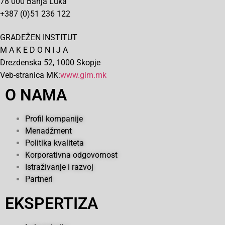
78 000 Banja Luka
+387 (0)51 236 122
GRADEŽEN INSTITUT
M A K E D O N I J A
Drezdenska 52, 1000 Skopje
Veb-stranica MK:
www.gim.mk
O NAMA
Profil kompanije
Menadžment
Politika kvaliteta
Korporativna odgovornost
Istraživanje i razvoj
Partneri
EKSPERTIZA