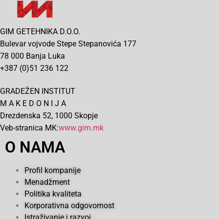
GIM GETEHNIKA D.O.O.
Bulevar vojvode Stepe Stepanovića 177
78 000 Banja Luka
+387 (0)51 236 122
GRADEŽEN INSTITUT
M A K E D O N I J A
Drezdenska 52, 1000 Skopje
Veb-stranica MK:
www.gim.mk
O NAMA
Profil kompanije
Menadžment
Politika kvaliteta
Korporativna odgovornost
Istraživanje i razvoj